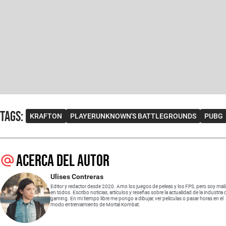
Tags
:
KRAFTON
PLAYERUNKNOWN'S BATTLEGROUNDS
PUBG
Acerca del autor
Ulises Contreras
Editor y redactor desde 2020. Amo los juegos de peleas y los FPS, pero soy mal
en todos. Escribo noticias, artículos y reseñas sobre la actualidad de la industria 
gaming. En mi tiempo libre me pongo a dibujar, ver películas o pasar horas en el
modo entreniamiento de Mortal Kombat.