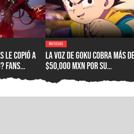
NOTICIAS
s le copió a
La voz de Goku cobra más d
? Fans
$50,000 MXN por su
e Hood con el
autógrafo y los fans
ola
consideran que es un preci
excesivo