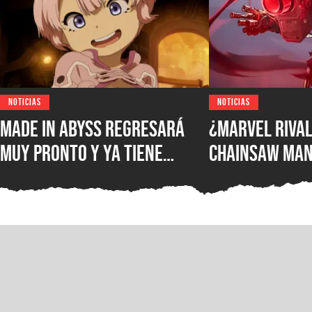
NOTICIAS
NOTICIAS
Made in Abyss regresará
¿Marvel Rival
muy pronto y ya tiene
Chainsaw Man
ventana de estreno, la
comparan a Th
nueva película llegará a
Demonio Pist
los cines de japoneses en
2026