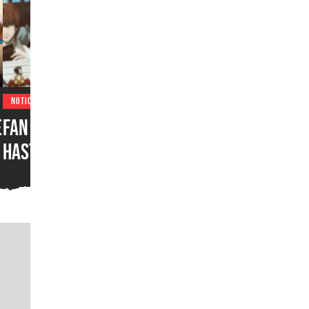
NOTICIAS
e
Fan del anime podría pasar
hasta 10 años en la cárcel
por hacer una locura luego
o
de no poder ver su serie
favorita en un servicio