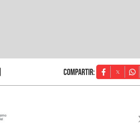
Compartir
:
Opens in new w
Opens in
Ope
ísimo
del