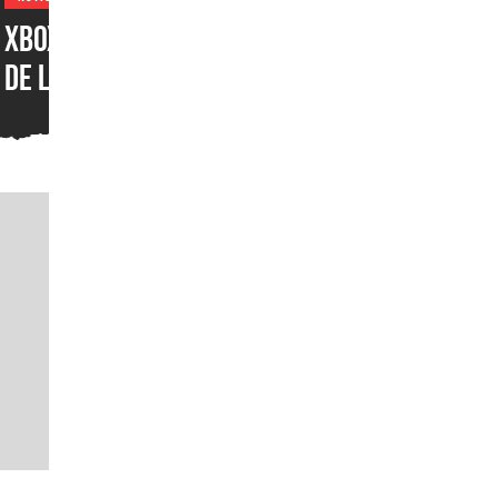
XBOX por fin recibiría una
de las funciones más
populares de PlayStation y
que los jugadores han
pedido durante años