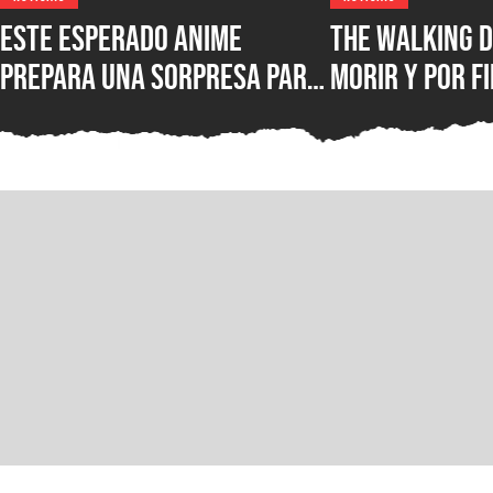
Este esperado anime
The Walking D
prepara una sorpresa para
morir y por fi
septiembre y los fans de
conocer la fe
Kaiju No. 8 querrán verla
lanzamiento 
juego