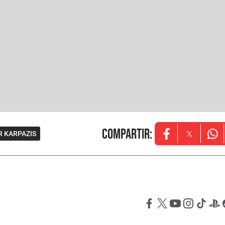
Compartir
:
 KARPAZIS
Opens in new w
Opens in
Ope
Opens in new windo
Opens in new wi
Opens in new
Opens in 
Opens
Op