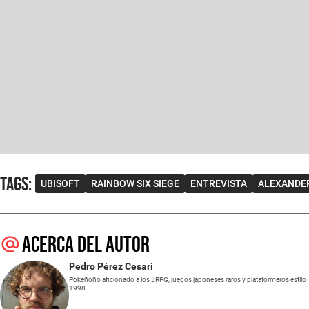
Tags
:
UBISOFT
RAINBOW SIX SIEGE
ENTREVISTA
ALEXANDER
Acerca del autor
Pedro Pérez Cesari
Pokeñoño aficionado a los JRPG, juegos japoneses raros y plataformeros estilo
1998.