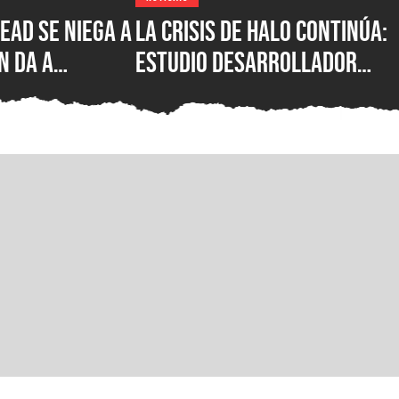
ead se niega a
La crisis de Halo continúa:
n da a
estudio desarrollador
cha de
sufre despidos tras el
de su nuevo
fallido lanzamiento
multiplataforma de
Campaign Evolved