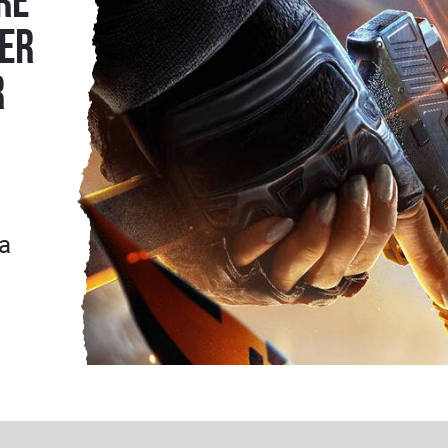
re
ter
r
ra