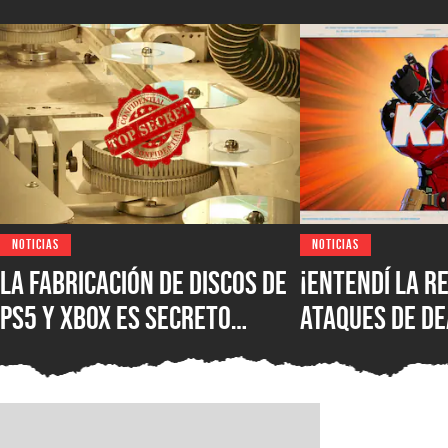
NOTICIAS
NOTICIAS
La fabricación de discos de
¡Entendí la r
PS5 y XBOX es secreto
ataques de D
industrial, pero una
Marvel Tokon:
investigación reveló parte
Souls rinden 
del proceso y el costo de
comunidad de 