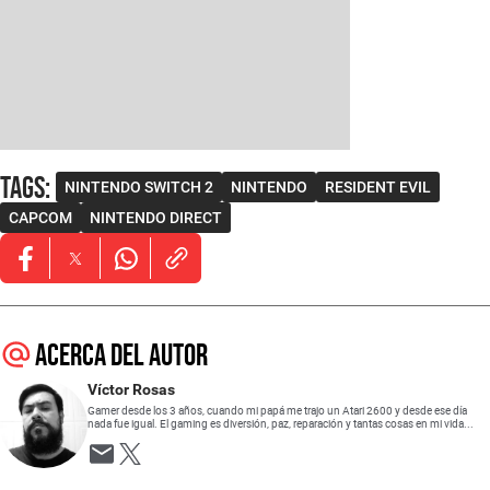
Tags
:
NINTENDO SWITCH 2
NINTENDO
RESIDENT EVIL
CAPCOM
NINTENDO DIRECT
Opens in new window
Opens in new window
Opens in new window
Acerca del autor
Víctor Rosas
Gamer desde los 3 años, cuando mi papá me trajo un Atari 2600 y desde ese día
nada fue igual. El gaming es diversión, paz, reparación y tantas cosas en mi vida...
Opens in new window