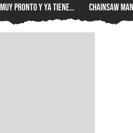
muy pronto y ya tiene
Chainsaw Man
ventana de estreno, la
comparan a Th
nueva película llegará a
Demonio Pist
los cines de japoneses en
2026