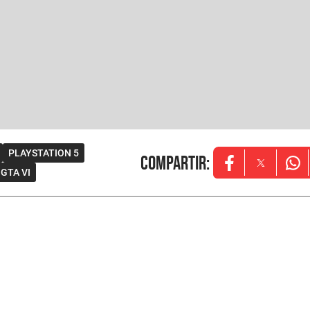
PLAYSTATION 5
Compartir
:
Opens in new w
Opens in
Ope
GTA VI