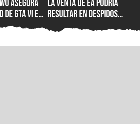
Two asegura
La venta de EA podría
 de GTA VI en
resultar en despidos
al es lo
masivos y la venta de
os discos “no
estudios como BioWare,
 sentido para
señalan fuentes
r”
confiables