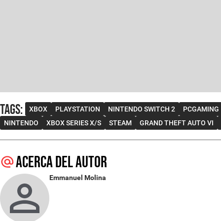
Tags
:
XBOX
PLAYSTATION
NINTENDO SWITCH 2
PCGAMING
NINTENDO
XBOX SERIES X/S
STEAM
GRAND THEFT AUTO VI
Acerca del autor
Emmanuel Molina