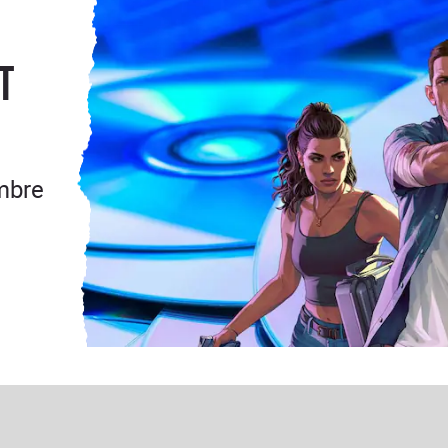
t
embre