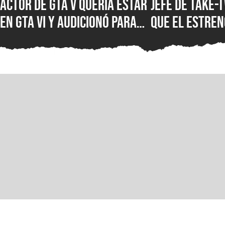
Actor de GTA V quería estar
Jefe de Take-
en GTA VI y audicionó para
que el estreno
más de 60 papeles, pero se
formato digit
llevó una decepción por
mejor, pues l
parte de Rockstar Games
tienen mucho
el consumido