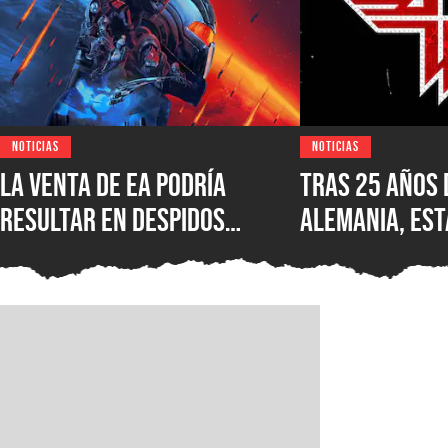
NOTICIAS
NOTICIAS
La venta de EA podría
Tras 25 años 
resultar en despidos
Alemania, est
masivos y la venta de
Wolfenstein p
estudios como BioWare,
disponible en
señalan fuentes
original en P
confiables
GOG y Microso