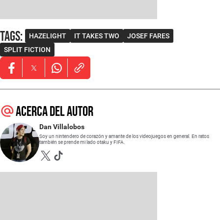
Tags
:
HAZELIGHT
IT TAKES TWO
JOSEF FARES
SPLIT FICTION
Opens in new window
Opens in new window
Opens in new window
Acerca del autor
Dan Villalobos
Soy un nintendero de corazón y amante de los videojuegos en general. En ratos
también se prende mi lado otaku y FIFA.
Opens in new window
Opens in new window