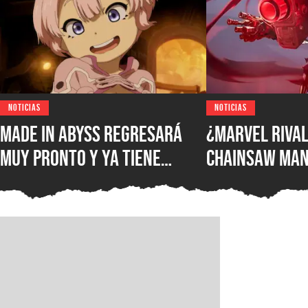
NOTICIAS
NOTICIAS
Made in Abyss regresará
¿Marvel Rival
muy pronto y ya tiene
Chainsaw Man
ventana de estreno, la
comparan a Th
nueva película llegará a
Demonio Pist
los cines de japoneses en
2026