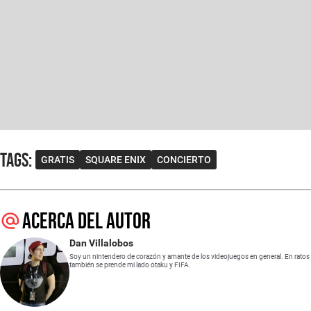
Tags
:
GRATIS
SQUARE ENIX
CONCIERTO
Acerca del autor
Dan Villalobos
Soy un nintendero de corazón y amante de los videojuegos en general. En ratos
también se prende mi lado otaku y FIFA.