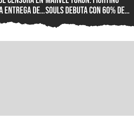
a entrega de
Souls debuta con 60% de
or fin está
reseñas negativas en
 su versión
Steam, ¿qué está mal con e
C para Steam,
nuevo juego de lucha de
ft Store
PlayStation?