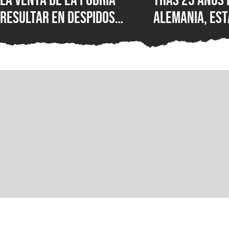
resultar en despidos
Alemania, est
masivos y la venta de
Wolfenstein p
estudios como BioWare,
disponible en
señalan fuentes
original en P
confiables
GOG y Microso