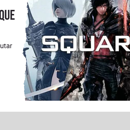
 que
utar