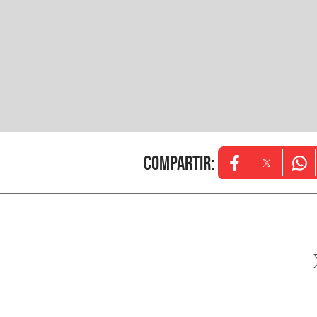
Compartir
:
Opens in new w
Opens in
Ope