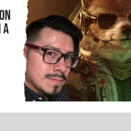
o
son
 a