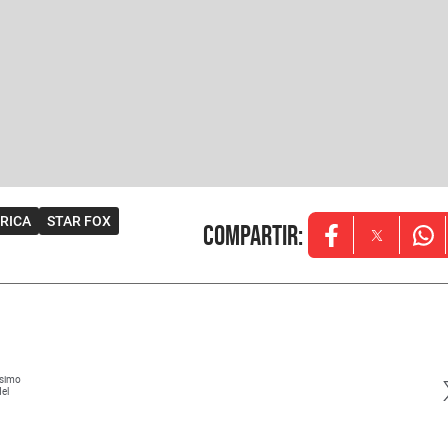
RICA
STAR FOX
Compartir
:
Opens in new w
Opens in
Ope
ísimo
del