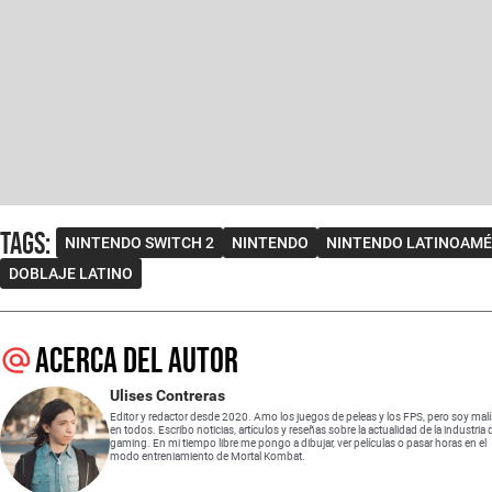
Tags
:
NINTENDO SWITCH 2
NINTENDO
NINTENDO LATINOAMÉ
DOBLAJE LATINO
Acerca del autor
Ulises Contreras
Editor y redactor desde 2020. Amo los juegos de peleas y los FPS, pero soy mal
en todos. Escribo noticias, artículos y reseñas sobre la actualidad de la industria 
gaming. En mi tiempo libre me pongo a dibujar, ver películas o pasar horas en el
modo entreniamiento de Mortal Kombat.