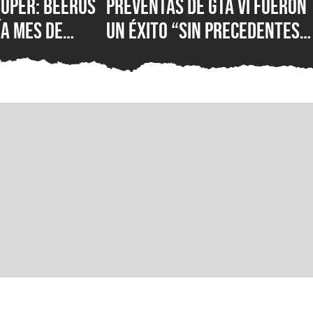
Super: Beerus
Preventas de GTA VI fueron
ía mes de
un éxito “sin precedentes”
onto habría
para Rockstar y Take-Two,
ión sobre el
a pesar del boicot contra
ake del anime
la desaparición del
especial
formato físico