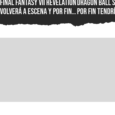
FINAL FANTASY VII Revelation
Dragon Ball 
volverá a escena y por fin
por fin tendr
mostrará todo lo que
estreno, y pr
ofrecerá en gamescom
más informac
2026
esperado rem
en un evento 