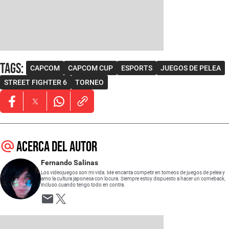
Tags
:
CAPCOM
CAPCOM CUP
ESPORTS
JUEGOS DE PELEA
STREET FIGHTER 6
TORNEO
Opens in new window
Opens in new window
Opens in new window
Acerca del autor
Fernando Salinas
Los videojuegos son mi vida. Me encanta competir en torneos de juegos de pelea y
amo la cultura japonesa con locura. Siempre estoy dispuesto a hacer un comeback,
incluso cuando tengo todo en contra.
Opens in new window