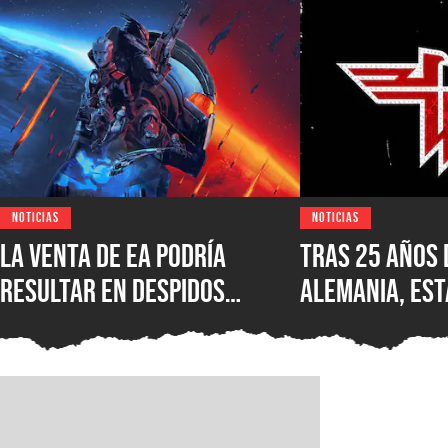
NOTICIAS
NOTICIAS
La venta de EA podría
Tras 25 años 
resultar en despidos
Alemania, est
masivos y la venta de
Wolfenstein p
estudios como BioWare,
disponible en
señalan fuentes
original en P
confiables
GOG y Microso