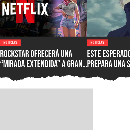
NOTICIAS
NOTICIAS
Rockstar ofrecerá una
Este esperad
“mirada extendida” a Grand
prepara una 
Theft Auto VI muy pronto,
septiembre y 
pero necesitarás una
Kaiju No. 8 q
cuenta de Netflix para ser
de los primeros en verla