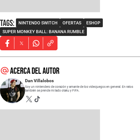
Tags
:
NINTENDO SWITCH
OFERTAS
ESHOP
SUPER MONKEY BALL: BANANA RUMBLE
Opens in new window
Opens in new window
Opens in new window
Acerca del autor
Dan Villalobos
Soy un nintendero de corazón y amante de los videojuegos en general. En ratos
también se prende mi lado otaku y FIFA.
Opens in new window
Opens in new window