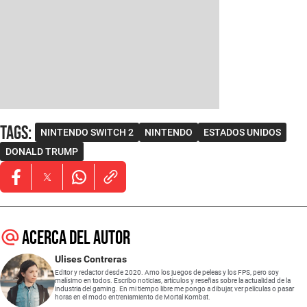
Tags
:
NINTENDO SWITCH 2
NINTENDO
ESTADOS UNIDOS
DONALD TRUMP
Opens in new window
Opens in new window
Opens in new window
Acerca del autor
Ulises Contreras
Editor y redactor desde 2020. Amo los juegos de peleas y los FPS, pero soy
malísimo en todos. Escribo noticias, artículos y reseñas sobre la actualidad de la
industria del gaming. En mi tiempo libre me pongo a dibujar, ver películas o pasar
horas en el modo entreniamiento de Mortal Kombat.