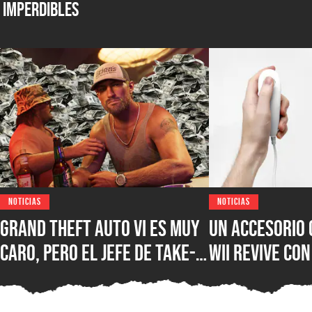
Imperdibles
NOTICIAS
NOTICIAS
Grand Theft Auto VI es muy
Un accesorio 
caro, pero el jefe de Take-
Wii revive con
Two defiende el precio de
inesperado us
hasta $100 USD y explica
sorprendiend