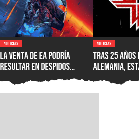
NOTICIAS
NOTICIAS
La venta de EA podría
Tras 25 años 
resultar en despidos
Alemania, est
masivos y la venta de
Wolfenstein p
estudios como BioWare,
disponible en
señalan fuentes
original en P
confiables
GOG y Microso