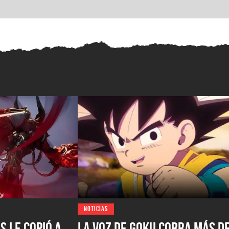
NOTICIAS
s le copió a
La voz de Goku cobra más d