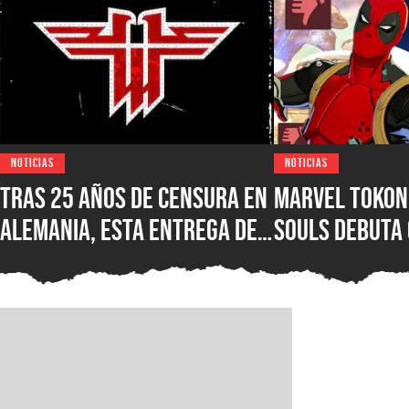
NOTICIAS
NOTICIAS
Tras 25 años de censura en
Marvel Tokon:
Alemania, esta entrega de
Souls debuta
Wolfenstein por fin está
reseñas nega
disponible en su versión
Steam, ¿qué e
original en PC para Steam,
nuevo juego d
GOG y Microsoft Store
PlayStation?