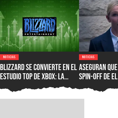
NOTICIAS
NOTICIAS
Blizzard se convierte en el
Aseguran que 
estudio top de XBOX: la
spin-off de El
compañía de Overwatch,
calamar de Da
Diablo y Warcraft es la de
fue cancelad
mejor rendimiento en el
negocio de videojuegos de