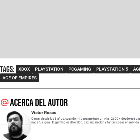
Tags
:
XBOX
PLAYSTATION
PCGAMING
PLAYSTATION 5
AG
AGE OF EMPIRES
Acerca del autor
Víctor Rosas
Gamer desde los 3 años, cuando mi papá me trajo un Atari 2600 y desde ese día
nada fue igual. El gaming es diversión, paz, reparación y tantas cosas en mi vida.