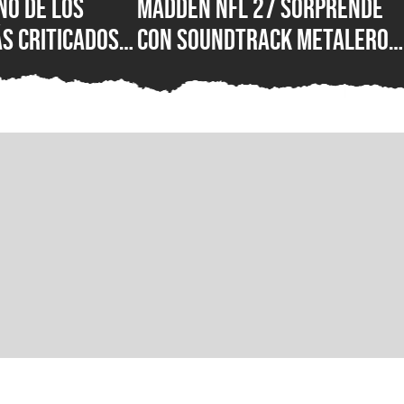
no de los
Madden NFL 27 sorprende
s criticados
con soundtrack metalero:
 baneado de
Ozzy Osbourne, Metallica,
s polémicos
Motörhead, Lamb of God y
sobre los
más grupos están en la
lista del juego de futbol
americano