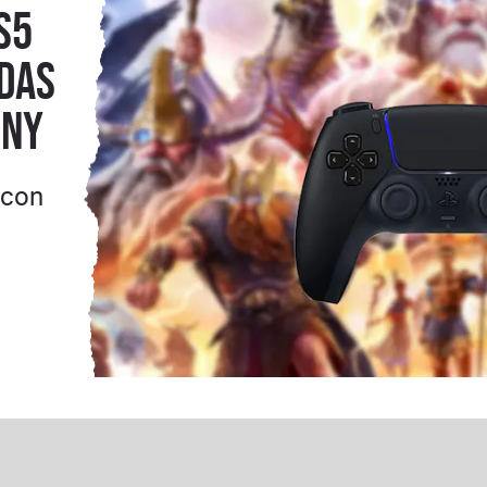
S5
das
ony
 con