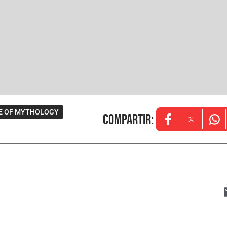
E OF MYTHOLOGY
Compartir
:
Opens in new w
Opens in
Ope
..