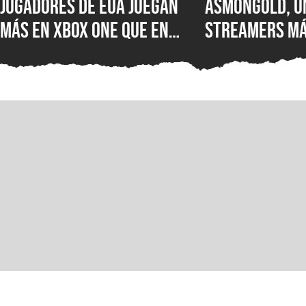
Jugadores de EUA juegan
Asmongold, u
más en XBOX One que en
streamers má
XBOX Series X|S: encuesta
del mundo, es
muestra el desastre de
Twitch por su
Microsoft en uno de los
comentarios 
mercados más importantes
inmigrantes