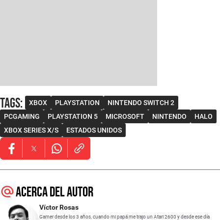
Tags
:
XBOX
PLAYSTATION
NINTENDO SWITCH 2
PCGAMING
PLAYSTATION 5
MICROSOFT
NINTENDO
HALO
XBOX SERIES X/S
ESTADOS UNIDOS
Opens in new window
Opens in new window
Opens in new window
Acerca del autor
Víctor Rosas
Gamer desde los 3 años, cuando mi papá me trajo un Atari 2600 y desde ese día