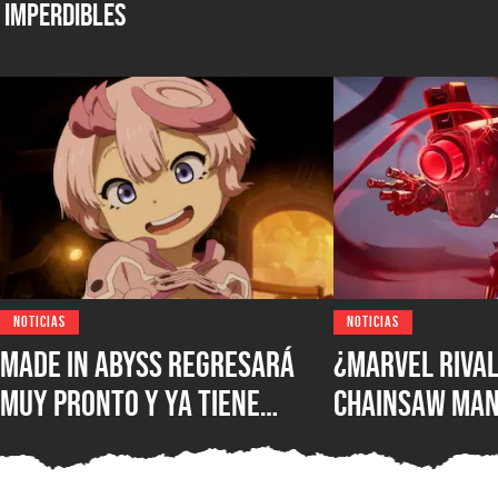
Imperdibles
NOTICIAS
NOTICIAS
Made in Abyss regresará
¿Marvel Rival
muy pronto y ya tiene
Chainsaw Man
ventana de estreno, la
comparan a Th
nueva película llegará a
Demonio Pist