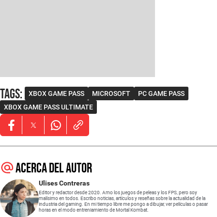
Tags
:
XBOX GAME PASS
MICROSOFT
PC GAME PASS
XBOX GAME PASS ULTIMATE
Opens in new window
Opens in new window
Opens in new window
Acerca del autor
Ulises Contreras
Editor y redactor desde 2020. Amo los juegos de peleas y los FPS, pero soy
malísimo en todos. Escribo noticias, artículos y reseñas sobre la actualidad de la
industria del gaming. En mi tiempo libre me pongo a dibujar, ver películas o pasar
horas en el modo entreniamiento de Mortal Kombat.