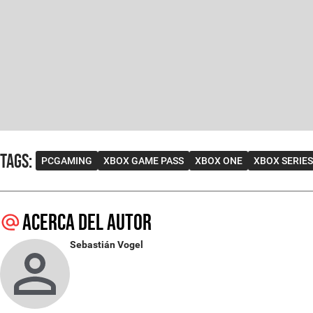
Tags
:
PCGAMING
XBOX GAME PASS
XBOX ONE
XBOX SERIES
Acerca del autor
Sebastián Vogel