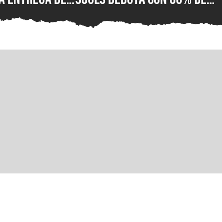
or fin está
reseñas negativas en
 su versión
Steam, ¿qué está mal con e
C para Steam,
nuevo juego de lucha de
ft Store
PlayStation?