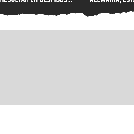
masivos y la venta de
Wolfenstein p
estudios como BioWare,
disponible en
señalan fuentes
original en P
confiables
GOG y Microso