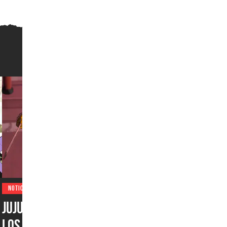
NOTICIAS
Jujutsu Kaisen emociona a
los fans con un nuevo