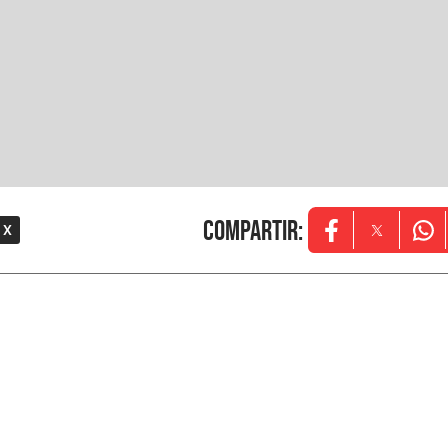
Compartir
:
 X
Opens in new w
Opens in
Ope