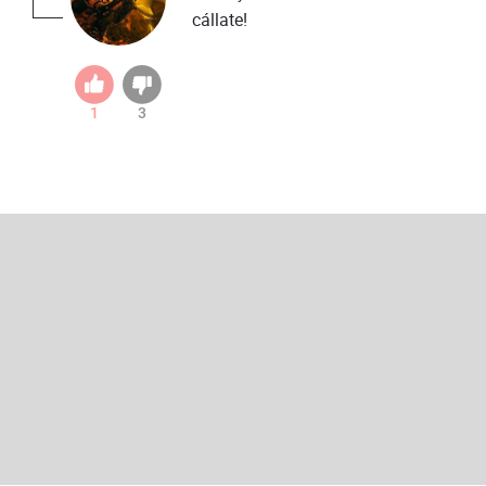
cállate!
1
3