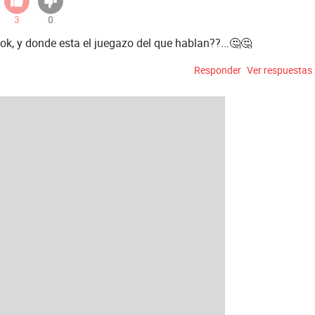
3
0
ok, y donde esta el juegazo del que hablan??...🤔🤔
Responder
Ver respuestas