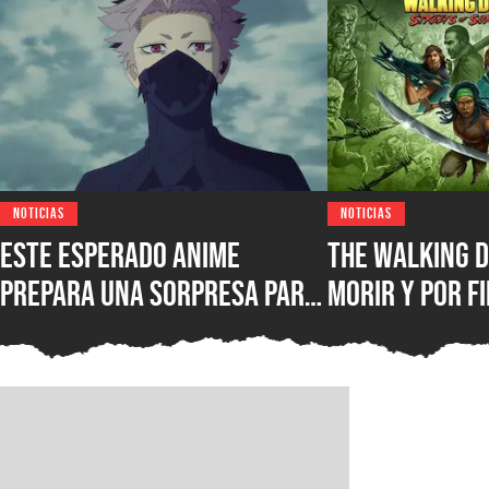
NOTICIAS
NOTICIAS
Este esperado anime
The Walking D
prepara una sorpresa para
morir y por fi
septiembre y los fans de
conocer la fe
Kaiju No. 8 querrán verla
lanzamiento 
juego