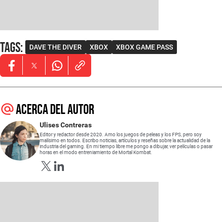
Tags
:
DAVE THE DIVER
XBOX
XBOX GAME PASS
Opens in new window
Opens in new window
Opens in new window
Acerca del autor
Ulises Contreras
Editor y redactor desde 2020. Amo los juegos de peleas y los FPS, pero soy
malísimo en todos. Escribo noticias, artículos y reseñas sobre la actualidad de la
industria del gaming. En mi tiempo libre me pongo a dibujar, ver películas o pasar
horas en el modo entreniamiento de Mortal Kombat.
Opens in new window
Opens in new window