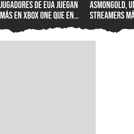
Jugadores de EUA juegan
Asmongold, u
más en XBOX One que en
streamers má
XBOX Series X|S: encuesta
del mundo, es
muestra el desastre de
Twitch por su
Microsoft en uno de los
comentarios 
mercados más importantes
inmigrantes