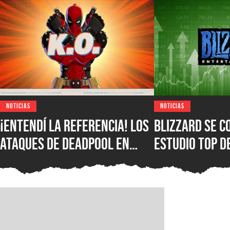
NOTICIAS
NOTICIAS
¡Entendí la referencia! Los
Blizzard se c
ataques de Deadpool en
estudio top d
Marvel Tokon: Fighting
compañía de 
Souls rinden homenaje a la
Diablo y Warc
comunidad de juegos de
mejor rendimi
pelea
negocio de vi