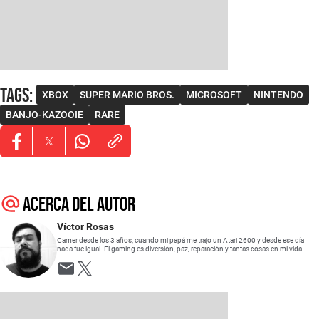
Tags
:
XBOX
SUPER MARIO BROS.
MICROSOFT
NINTENDO
BANJO-KAZOOIE
RARE
Opens in new window
Opens in new window
Opens in new window
Acerca del autor
Víctor Rosas
Gamer desde los 3 años, cuando mi papá me trajo un Atari 2600 y desde ese día
nada fue igual. El gaming es diversión, paz, reparación y tantas cosas en mi vida...
Opens in new window