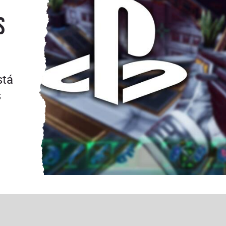
s
stá
s