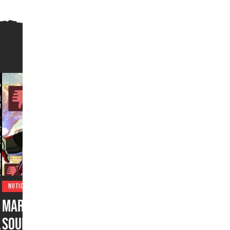
NOTICIAS
Marvel Tokon: Fighting
Souls debuta con 60% de