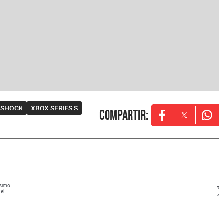
 SHOCK
XBOX SERIES S
Compartir
:
Opens in new w
Opens in
Ope
ísimo
del