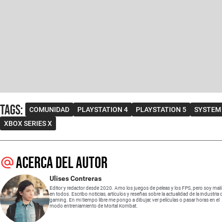
Tags
:
COMUNIDAD
PLAYSTATION 4
PLAYSTATION 5
SYSTEM
XBOX SERIES X
Acerca del autor
Ulises Contreras
Editor y redactor desde 2020. Amo los juegos de peleas y los FPS, pero soy mal
en todos. Escribo noticias, artículos y reseñas sobre la actualidad de la industria 
gaming. En mi tiempo libre me pongo a dibujar, ver películas o pasar horas en el
modo entreniamiento de Mortal Kombat.