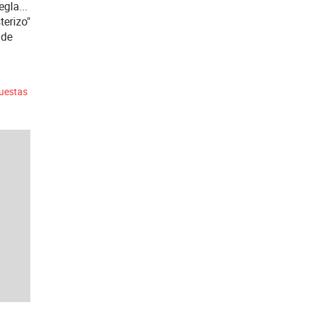
gla...
terizo"
 de
puestas