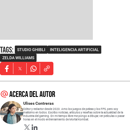
Tags
:
STUDIO GHIBLI
INTELIGENCIA ARTIFICIAL
ZELDA WILLIAMS
Opens in new window
Opens in new window
Opens in new window
Acerca del autor
Ulises Contreras
Editor y redactor desde 2020. Amo los juegos de peleas y los FPS, pero soy
malísimo en todos. Escribo noticias, artículos y reseñas sobre la actualidad de la
industria del gaming. En mi tiempo libre me pongo a dibujar, ver películas o pasar
horas en el modo entreniamiento de Mortal Kombat.