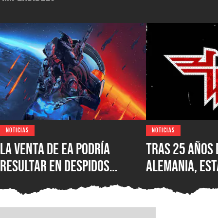
NOTICIAS
NOTICIAS
La venta de EA podría
Tras 25 años 
resultar en despidos
Alemania, est
masivos y la venta de
Wolfenstein p
estudios como BioWare,
disponible en
señalan fuentes
original en P