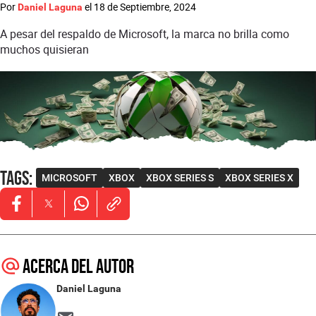
Por
el
18 de Septiembre, 2024
Daniel Laguna
A pesar del respaldo de Microsoft, la marca no brilla como
muchos quisieran
Tags
:
MICROSOFT
XBOX
XBOX SERIES S
XBOX SERIES X
Opens in new window
Opens in new window
Opens in new window
Acerca del autor
Daniel Laguna