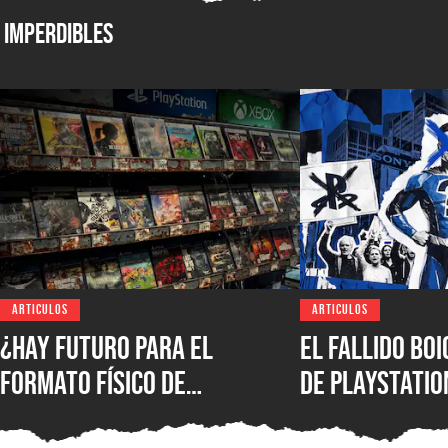
Imperdibles
ARTICULOS
ARTICULOS
¿Hay futuro para el
El fallido bo
formato físico de
de PlayStatio
videojuegos en México?
quién podrá s