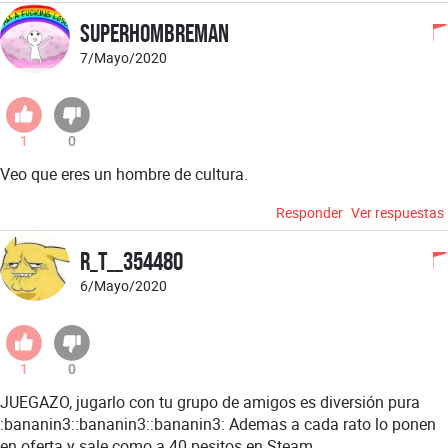
SuperHombreMan
7/Mayo/2020
1
0
Veo que eres un hombre de cultura.
Responder
Ver respuestas
R_T__354480
6/Mayo/2020
1
0
JUEGAZO, jugarlo con tu grupo de amigos es diversión pura
:bananin3::bananin3::bananin3: Ademas a cada rato lo ponen
en oferta y sale como a 40 pesitos en Steam