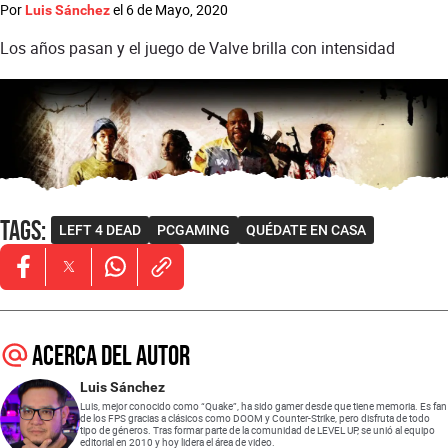
Por
el
6 de Mayo, 2020
Luis Sánchez
Los años pasan y el juego de Valve brilla con intensidad
Tags
:
LEFT 4 DEAD
PCGAMING
QUÉDATE EN CASA
Opens in new window
Opens in new window
Opens in new window
Acerca del autor
Luis Sánchez
Luis, mejor conocido como “Quake”, ha sido gamer desde que tiene memoria. Es fan
de los FPS gracias a clásicos como DOOM y Counter-Strike, pero disfruta de todo
tipo de géneros. Tras formar parte de la comunidad de LEVEL UP, se unió al equipo
editorial en 2010 y hoy lidera el área de video.