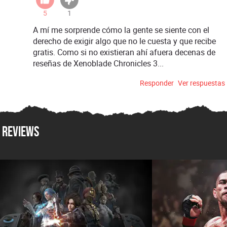
5
1
A mí me sorprende cómo la gente se siente con el
derecho de exigir algo que no le cuesta y que recibe
gratis. Como si no existieran ahí afuera decenas de
reseñas de Xenoblade Chronicles 3...
Responder
Ver respuestas
Reviews