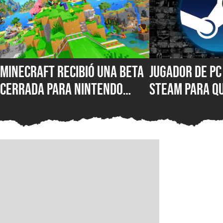
Minecraft recibió una Beta
Jugador de PC
cerrada para Nintendo
Steam para qu
Switch 2 y estas son sus
reembolso de
primeras novedades
pesar de que 
a un juego, y 
comunidad qu
su estrategia