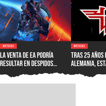
NOTICIAS
NOTICIAS
La venta de EA podría
Tras 25 años 
resultar en despidos
Alemania, est
masivos y la venta de
Wolfenstein p
estudios como BioWare,
disponible en
señalan fuentes
original en P
confiables
GOG y Microso