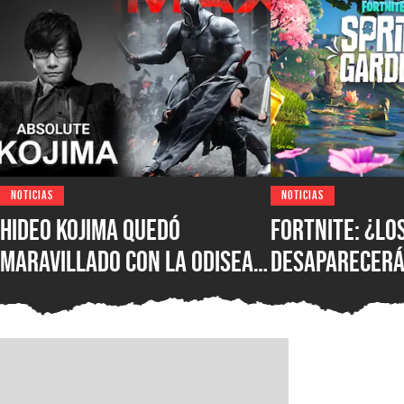
NOTICIAS
NOTICIAS
Hideo Kojima quedó
Fortnite: ¿lo
maravillado con La Odisea
desaparecerá
de Christopher Nolan: “Fue
temporada? E
magnífica”
confirmó su f
más novedade