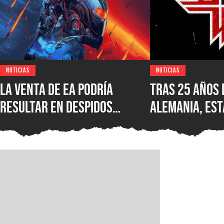
NOTICIAS
NOTICIAS
La venta de EA podría
Tras 25 años 
resultar en despidos
Alemania, est
masivos y la venta de
Wolfenstein p
estudios como BioWare,
disponible en
señalan fuentes
original en P
confiables
GOG y Microso