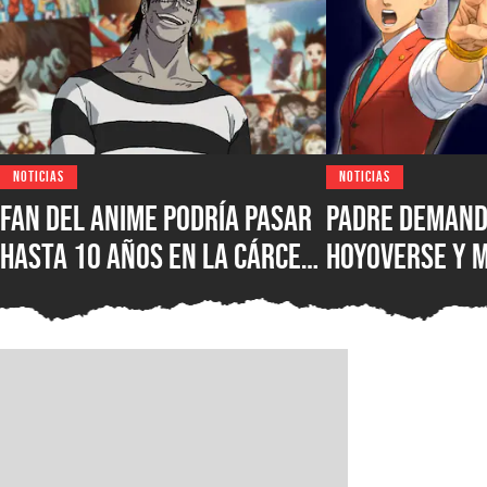
NOTICIAS
NOTICIAS
Fan del anime podría pasar
Padre demand
hasta 10 años en la cárcel
HoyoVerse y 
por hacer una locura luego
luego de que s
de no poder ver su serie
hiciera adicto
favorita en un servicio
videojuegos, 
una compensa
USD porque qu
cambio histór