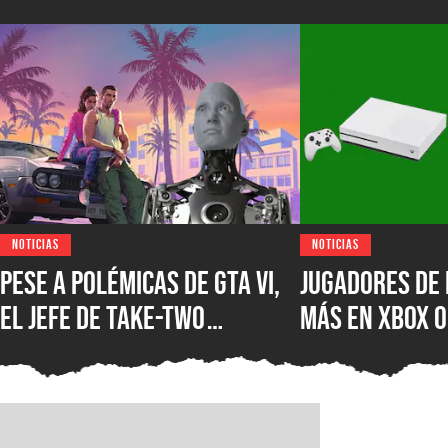
NOTICIAS
NOTICIAS
Pese a polémicas de GTA VI,
Jugadores de 
el jefe de Take-Two
más en XBOX O
asegura que no creen en la
XBOX Series X
IA como sustituto de la
muestra el d
creatividad humana
Microsoft en 