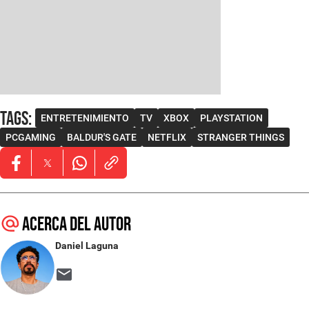
Tags
:
ENTRETENIMIENTO
TV
XBOX
PLAYSTATION
PCGAMING
BALDUR'S GATE
NETFLIX
STRANGER THINGS
Opens in new window
Opens in new window
Opens in new window
Acerca del autor
Daniel Laguna