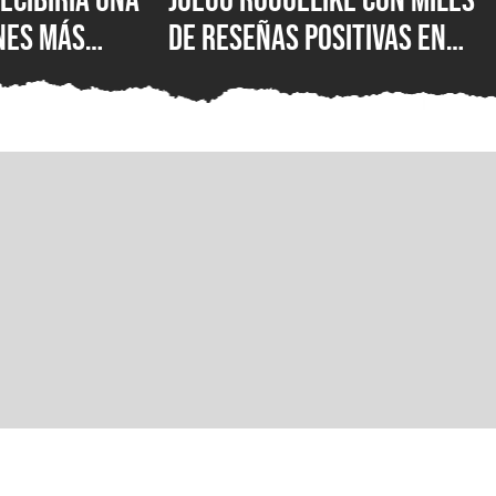
nes más
de reseñas positivas en
PlayStation y
Steam tiene 100% de
ores han
descuento y está
te años
disponible completamente
gratis en PC, justo a tiempo
para el lanzamiento de su
secuela