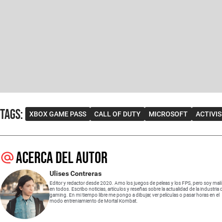
Tags
:
XBOX GAME PASS
CALL OF DUTY
MICROSOFT
ACTIVI
Acerca del autor
Ulises Contreras
Editor y redactor desde 2020. Amo los juegos de peleas y los FPS, pero soy mal
en todos. Escribo noticias, artículos y reseñas sobre la actualidad de la industria 
gaming. En mi tiempo libre me pongo a dibujar, ver películas o pasar horas en el
modo entreniamiento de Mortal Kombat.