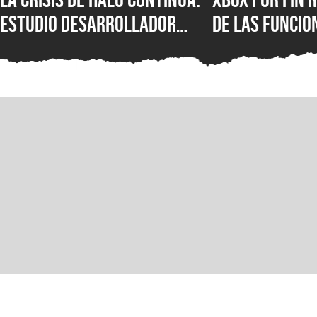
estudio desarrollador
de las funcio
sufre despidos tras el
populares de 
fallido lanzamiento
que los jugad
multiplataforma de
pedido duran
Campaign Evolved