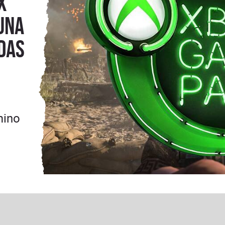
x
una
das
mino