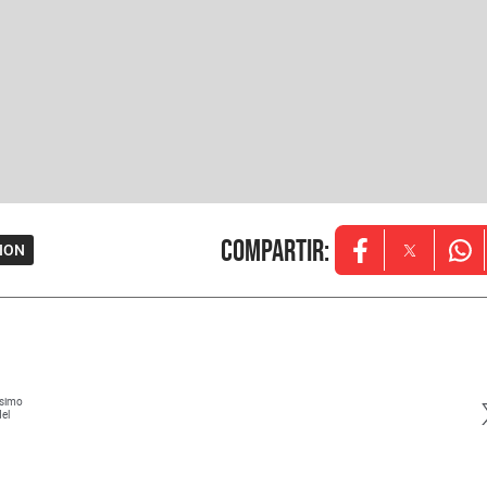
Compartir
:
SION
Opens in new w
Opens in
Ope
ísimo
del