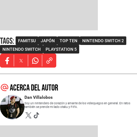
Tags
:
FAMITSU
JAPÓN
TOP TEN
NINTENDO SWITCH 2
NINTENDO SWITCH
PLAYSTATION 5
Opens in new window
Opens in new window
Opens in new window
Acerca del autor
Dan Villalobos
Soy un nintendero de corazón y amante de los videojuegos en general. En ratos
también se prende mi lado otaku y FIFA.
Opens in new window
Opens in new window