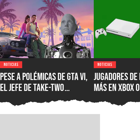
NOTICIAS
NOTICIAS
Pese a polémicas de GTA VI,
Jugadores de 
el jefe de Take-Two
más en XBOX O
asegura que no creen en la
XBOX Series X
IA como sustituto de la
muestra el d
creatividad humana
Microsoft en 
mercados más