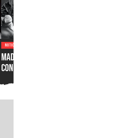
NOTICIAS
Madden NFL 27 sorprende
con soundtrack metalero:
Ozzy Osbourne, Metallica,
Motörhead, Lamb of God y
más grupos están en la
lista del juego de futbol
americano