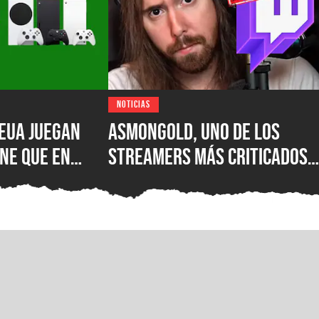
NOTICIAS
EUA juegan
Asmongold, uno de los
ne que en
streamers más criticados
|S: encuesta
del mundo, es baneado de
esastre de
Twitch por sus polémicos
uno de los
comentarios sobre los
 importantes
inmigrantes