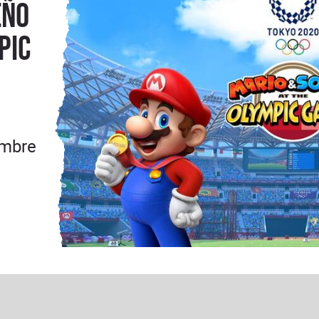
eño
pic
embre