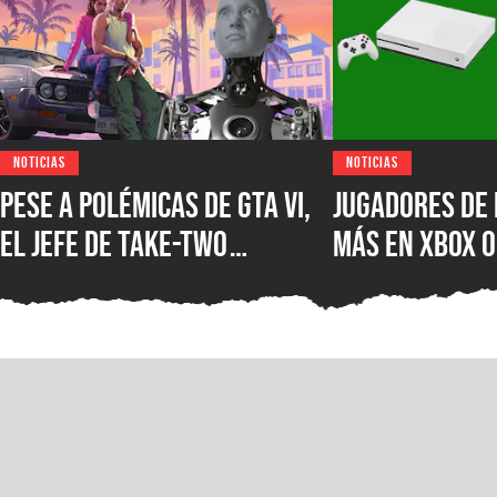
NOTICIAS
NOTICIAS
Pese a polémicas de GTA VI,
Jugadores de 
el jefe de Take-Two
más en XBOX O
asegura que no creen en la
XBOX Series X
IA como sustituto de la
muestra el d
creatividad humana
Microsoft en 
mercados más