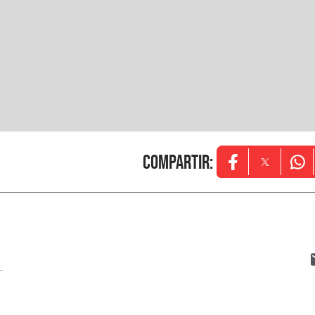
Compartir
:
Opens in new w
Opens in
Ope
..