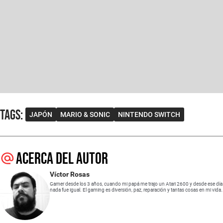
Tags
:
JAPÓN
MARIO & SONIC
NINTENDO SWITCH
Acerca del autor
Víctor Rosas
Gamer desde los 3 años, cuando mi papá me trajo un Atari 2600 y desde ese día
nada fue igual. El gaming es diversión, paz, reparación y tantas cosas en mi vida.