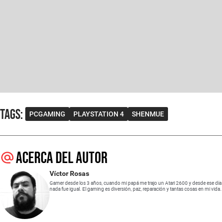
Tags
:
PCGAMING
PLAYSTATION 4
SHENMUE
Acerca del autor
Víctor Rosas
Gamer desde los 3 años, cuando mi papá me trajo un Atari 2600 y desde ese día
nada fue igual. El gaming es diversión, paz, reparación y tantas cosas en mi vida.