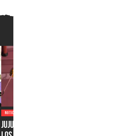
NOTICIAS
Jujutsu Kaisen emociona a
los fans con un nuevo