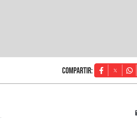
Compartir
:
Opens in new w
Opens in
Ope
..