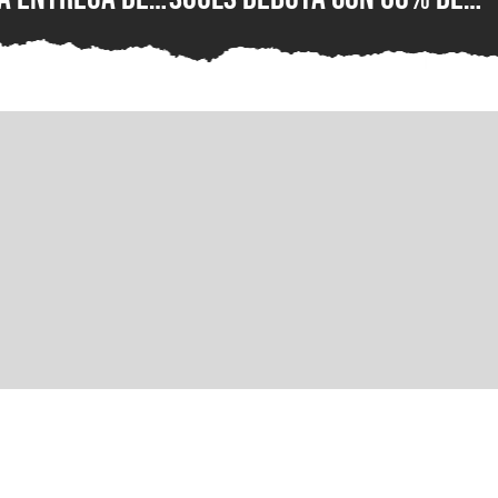
or fin está
reseñas negativas en
 su versión
Steam, ¿qué está mal con e
C para Steam,
nuevo juego de lucha de
ft Store
PlayStation?