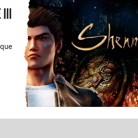
III
 que