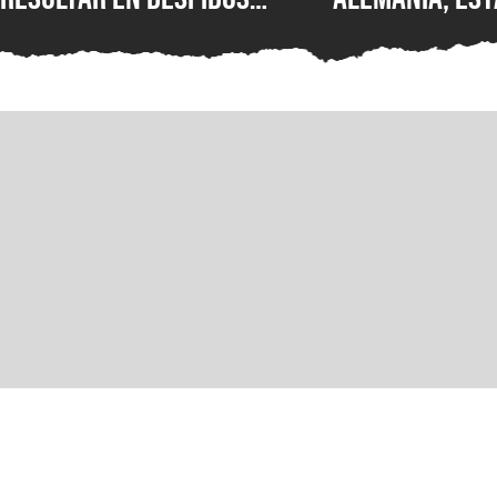
masivos y la venta de
Wolfenstein p
estudios como BioWare,
disponible en
señalan fuentes
original en P
confiables
GOG y Microso