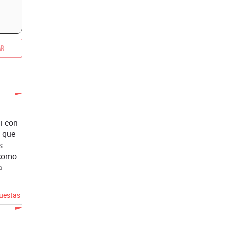
ar
i con
s que
s
 como
a
puestas