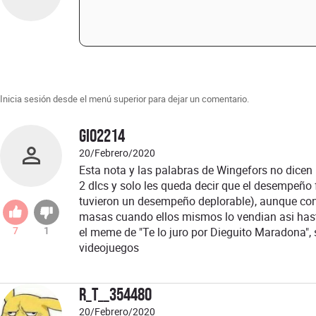
Inicia sesión desde el menú superior para dejar un comentario.
gio2214
20/Febrero/2020
Esta nota y las palabras de Wingefors no dicen
2 dlcs y solo les queda decir que el desempeño f
tuvieron un desempeño deplorable), aunque con
masas cuando ellos mismos lo vendian asi hast
el meme de "Te lo juro por Dieguito Maradona",
7
1
videojuegos
R_T__354480
20/Febrero/2020