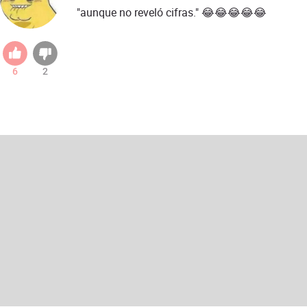
"aunque no reveló cifras." 😂😂😂😂😂
6
2