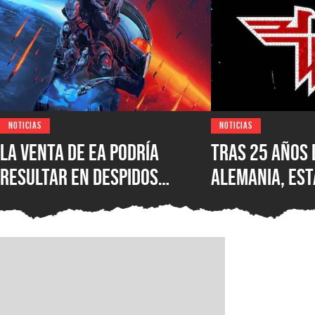
NOTICIAS
NOTICIAS
La venta de EA podría
Tras 25 años 
resultar en despidos
Alemania, est
masivos y la venta de
Wolfenstein p
estudios como BioWare,
disponible en
señalan fuentes
original en P
confiables
GOG y Microso