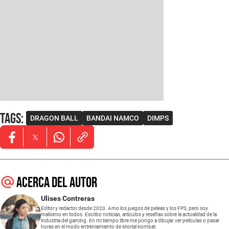
Tags
:
DRAGON BALL
BANDAI NAMCO
DIMPS
Opens in new window
Opens in new window
Opens in new window
Acerca del autor
Ulises Contreras
Editor y redactor desde 2020. Amo los juegos de peleas y los FPS, pero soy
malísimo en todos. Escribo noticias, artículos y reseñas sobre la actualidad de la
industria del gaming. En mi tiempo libre me pongo a dibujar, ver películas o pasar
horas en el modo entreniamiento de Mortal Kombat.