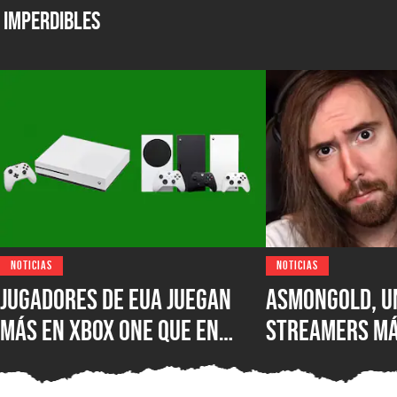
Imperdibles
NOTICIAS
NOTICIAS
Jugadores de EUA juegan
Asmongold, u
más en XBOX One que en
streamers má
XBOX Series X|S: encuesta
del mundo, es
muestra el desastre de
Twitch por su