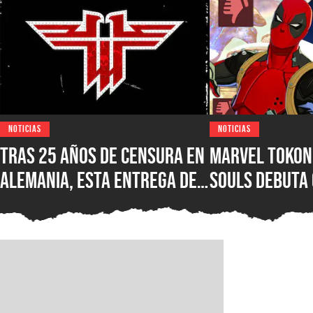
NOTICIAS
NOTICIAS
Tras 25 años de censura en
Marvel Tokon:
Alemania, esta entrega de
Souls debuta
Wolfenstein por fin está
reseñas nega
disponible en su versión
Steam, ¿qué e
original en PC para Steam,
nuevo juego d
GOG y Microsoft Store
PlayStation?