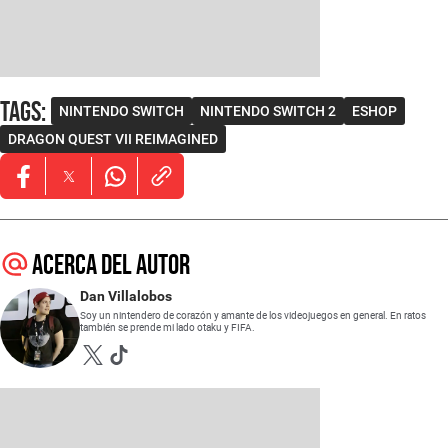
Tags
:
NINTENDO SWITCH
NINTENDO SWITCH 2
ESHOP
DRAGON QUEST VII REIMAGINED
Opens in new window
Opens in new window
Opens in new window
Acerca del autor
Dan Villalobos
Soy un nintendero de corazón y amante de los videojuegos en general. En ratos
también se prende mi lado otaku y FIFA.
Opens in new window
Opens in new window