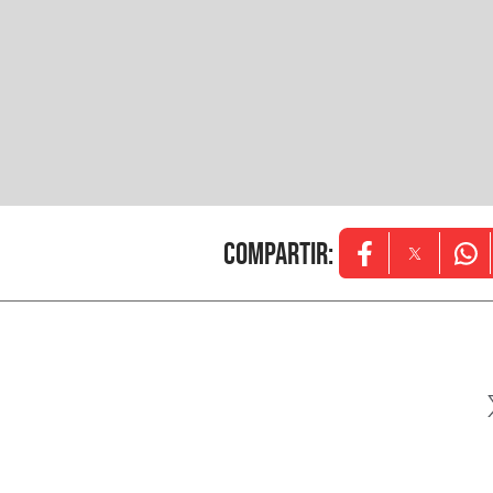
Compartir
:
Opens in new w
Opens in
Ope