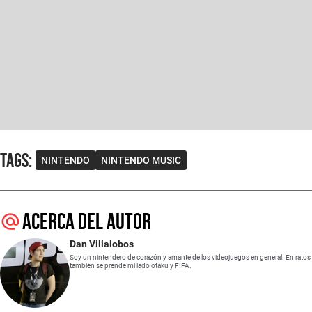
Tags
:
NINTENDO
NINTENDO MUSIC
Acerca del autor
Dan Villalobos
Soy un nintendero de corazón y amante de los videojuegos en general. En ratos
también se prende mi lado otaku y FIFA.