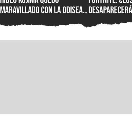
maravillado con La Odisea
desaparecerá
de Christopher Nolan: “Fue
temporada? E
magnífica”
confirmó su f
más novedade