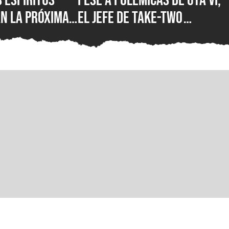
n la próxima
el jefe de Take-Two
pic Games
asegura que no creen en la
uturo y hay
IA como sustituto de la
s en camino
creatividad humana