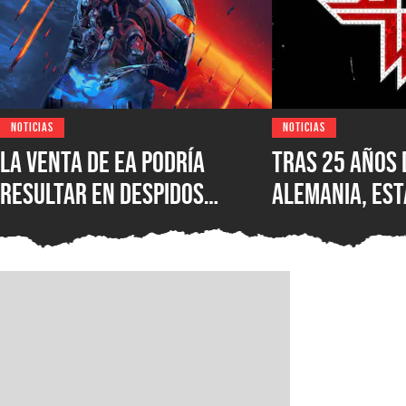
NOTICIAS
NOTICIAS
La venta de EA podría
Tras 25 años 
resultar en despidos
Alemania, est
masivos y la venta de
Wolfenstein p
estudios como BioWare,
disponible en
señalan fuentes
original en P
confiables
GOG y Microso