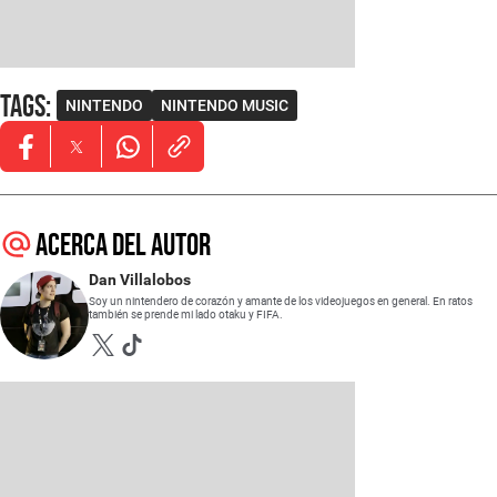
Tags
:
NINTENDO
NINTENDO MUSIC
Opens in new window
Opens in new window
Opens in new window
Acerca del autor
Dan Villalobos
Soy un nintendero de corazón y amante de los videojuegos en general. En ratos
también se prende mi lado otaku y FIFA.
Opens in new window
Opens in new window