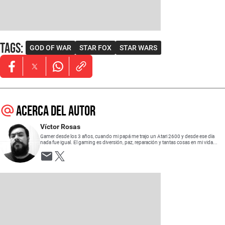
Tags
:
GOD OF WAR
STAR FOX
STAR WARS
Opens in new window
Opens in new window
Opens in new window
Acerca del autor
Víctor Rosas
Gamer desde los 3 años, cuando mi papá me trajo un Atari 2600 y desde ese día
nada fue igual. El gaming es diversión, paz, reparación y tantas cosas en mi vida...
Opens in new window