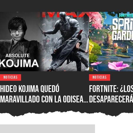
NOTICIAS
NOTICIAS
Hideo Kojima quedó
Fortnite: ¿lo
maravillado con La Odisea
desaparecerá
de Christopher Nolan: “Fue
temporada? E
magnífica”
confirmó su f
más novedade