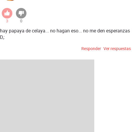
3
0
hay papaya de celaya... no hagan eso... no me den esperanzas
D,:
Responder
Ver respuestas