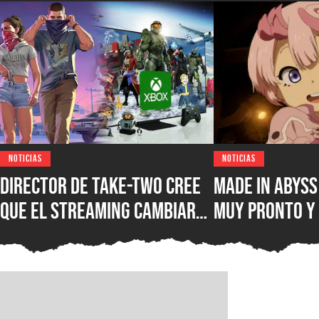
NOTICIAS
NOTICIAS
Director de Take-Two cree
Made in Abys
que el streaming cambiará
muy pronto y 
para siempre los
ventana de es
videojuegos: “Dispositivos
nueva películ
que no eran para jugar se
los cines de 
convertirán en consolas”
2026