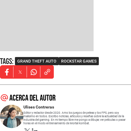
Tags
:
GRAND THEFT AUTO
ROCKSTAR GAMES
Opens in new window
Opens in new window
Opens in new window
Acerca del autor
Ulises Contreras
Editor y redactor desde 2020. Amo los juegos de peleas y los FPS, pero soy
malísimo en todos. Escribo noticias, artículos y reseñas sobre la actualidad de la
industria del gaming. En mi tiempo libre me pongo a dibujar, ver películas o pasar
horas en el modo entreniamiento de Mortal Kombat.