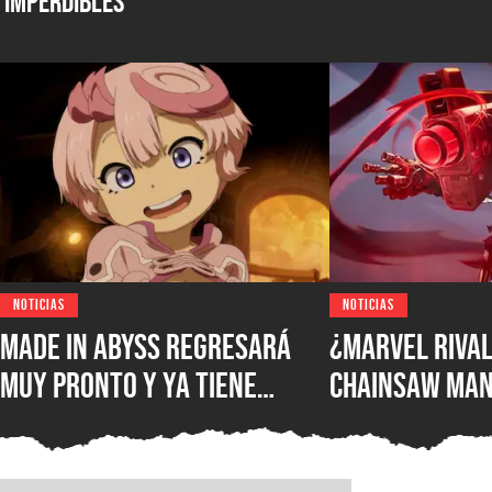
Imperdibles
NOTICIAS
NOTICIAS
Made in Abyss regresará
¿Marvel Rival
muy pronto y ya tiene
Chainsaw Man
ventana de estreno, la
comparan a Th
nueva película llegará a
Demonio Pist