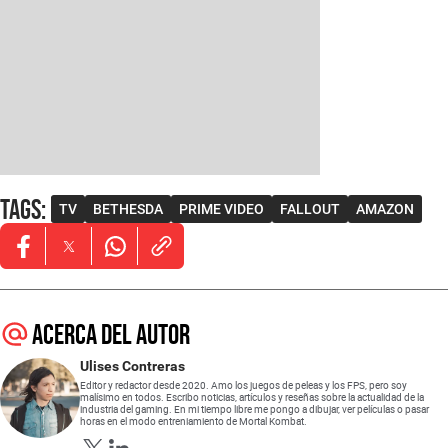
Tags
:
TV
BETHESDA
PRIME VIDEO
FALLOUT
AMAZON
Opens in new window
Opens in new window
Opens in new window
Acerca del autor
Ulises Contreras
Editor y redactor desde 2020. Amo los juegos de peleas y los FPS, pero soy
malísimo en todos. Escribo noticias, artículos y reseñas sobre la actualidad de la
industria del gaming. En mi tiempo libre me pongo a dibujar, ver películas o pasar
horas en el modo entreniamiento de Mortal Kombat.