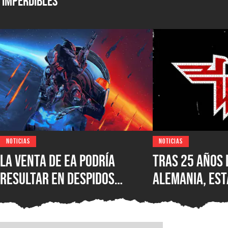
Imperdibles
NOTICIAS
NOTICIAS
La venta de EA podría
Tras 25 años 
resultar en despidos
Alemania, est
masivos y la venta de
Wolfenstein p
estudios como BioWare,
disponible en