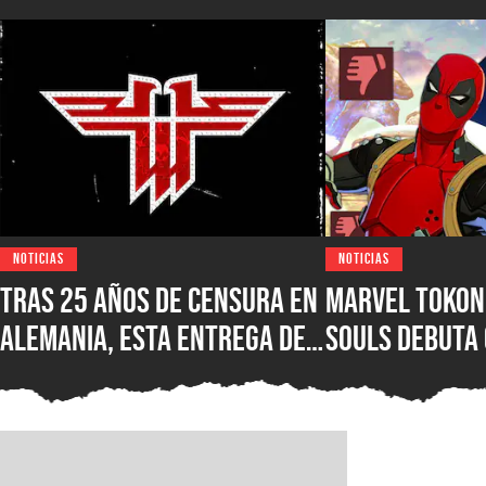
NOTICIAS
NOTICIAS
Tras 25 años de censura en
Marvel Tokon:
Alemania, esta entrega de
Souls debuta
Wolfenstein por fin está
reseñas nega
disponible en su versión
Steam, ¿qué e
original en PC para Steam,
nuevo juego d