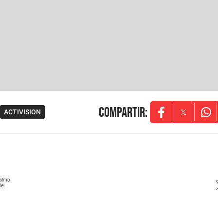
Compartir
:
ACTIVISION
Opens in new w
Opens in
Ope
ísimo
del