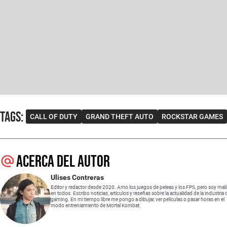
Tags
:
CALL OF DUTY
GRAND THEFT AUTO
ROCKSTAR GAMES
Acerca del autor
Ulises Contreras
Editor y redactor desde 2020. Amo los juegos de peleas y los FPS, pero soy mal
en todos. Escribo noticias, artículos y reseñas sobre la actualidad de la industria 
gaming. En mi tiempo libre me pongo a dibujar, ver películas o pasar horas en el
modo entreniamiento de Mortal Kombat.