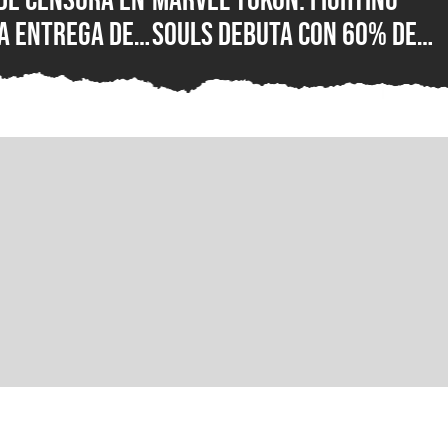
a entrega de
Souls debuta con 60% de
or fin está
reseñas negativas en
 su versión
Steam, ¿qué está mal con e
C para Steam,
nuevo juego de lucha de
ft Store
PlayStation?