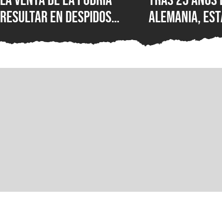
resultar en despidos
Alemania, est
masivos y la venta de
Wolfenstein p
estudios como BioWare,
disponible en
señalan fuentes
original en P
confiables
GOG y Microso