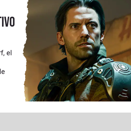
tivo
, el
le