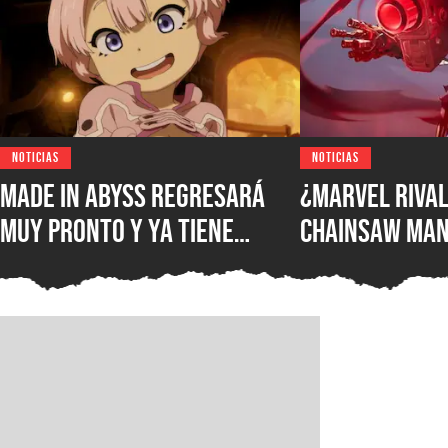
NOTICIAS
NOTICIAS
Made in Abyss regresará
¿Marvel Rival
muy pronto y ya tiene
Chainsaw Man
ventana de estreno, la
comparan a Th
nueva película llegará a
Demonio Pist
los cines de japoneses en
2026