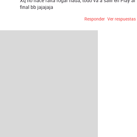
Xq no hace falta rogar nada, todo va a salir en Play al
final bb jajajaja
Responder
Ver respuestas